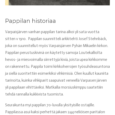
Pappilan historiaa
Varpaisjärven vanhan pappilan tarina alkoi yli sata vuotta
sitten v 1910. Pappilan suunnitteli arkkitehti Josef Stehnbäck,
joka on suunnitellut myös Varpaisjärven Pyhän Mikaelin kirkon.
Pappilan perustuskivinä on käytetty samoja Loutekalliolta
hevos- ja miesvoimalla siirrettyjä kiviä, joista upea kirkkomme
on rakennettu. Pappila toimi kirkkoherrojen työsuhdeasuntona
ja siellä suoritettiin esimerkiksi vihkimisiä. Olen kuullut kauniita
tarinoita, kuinka vihkiparit saapuivat veneellä Varpasen järven
yli pappilaan vihittäviksi. Matkalla morsiuskimppu saatetiiin
tehdä rannalla kukkivista tuomista.
Seurakunta myi pappilan 70-luvulla yksityisille ostajille.
Pappilassa asui kaksi perhettä jakaen 244 neliöisen paritalon